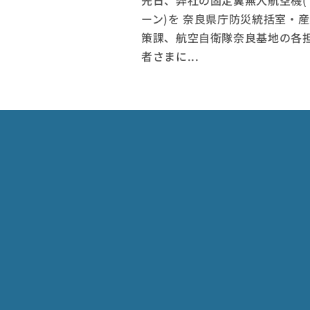
先日、弊社の固定翼無人航空機(
ーン)を 奈良県庁防災統括室・
策課、航空自衛隊奈良基地の各
者さまに...