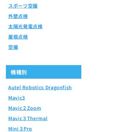
スポーツ空撮
外壁点検
太陽光発電点検
屋根点検
空撮
機種別
Autel Robotics Dragonfish
Mavic3
Mavic２Zoom
Mavic３Thermal
Mini３Pro