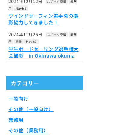
2024年12月12日
スポーツ空撮
業務
用
Mavic3
ウインドサーフィン選手権の撮
影協力してきました！
2024年11月26日
スポーツ空撮
業務
用
空撮
Mavic3
学生ボードセーリング選手権大
会撮影 in Okinawa okuma
カテゴリー
一般向け
その他（一般向け）
業務用
その他（業務用）